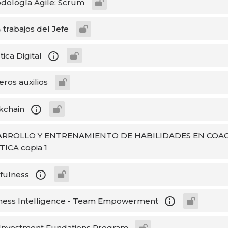
dología Agile: Scrum
 trabajos del Jefe
tica Digital
ros auxilios
kchain
ARROLLO Y ENTRENAMIENTO DE HABILIDADES EN COA
TICA copia 1
fulness
ness Intelligence - Team Empowerment
Investment Fundations Program