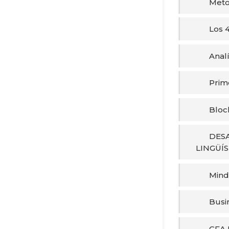
Meto
Los 4
Analí
Prime
Bloc
DES
LINGÜÍS
Mind
Busi
CFA 