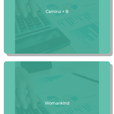
Camino + B
Ver curso
Womankind
Ver curso