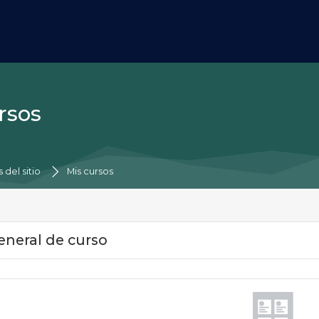
rsos
rincipal
 del sitio
Mis cursos
s de contenido principales
eneral de curso
eneral de curso