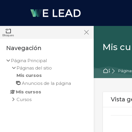
Skip to navigation
Skip to search form
Skip to login form
Salta al contenido principal
Skip to accessibility options
Skip to footer
Skip accessibility options
Bloques
Mis cu
Bloques
Navegación
Salta Navegación
Página Principal
Páginas del sitio
Página P
Páginas
Mis cursos
Anuncios de la página
Mis cursos
Bloque
Salta Vista g
Vista g
Cursos