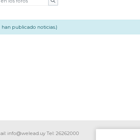
Buscar en los foros
 han publicado noticias.)
il: info@welead.uy Tel: 26262000