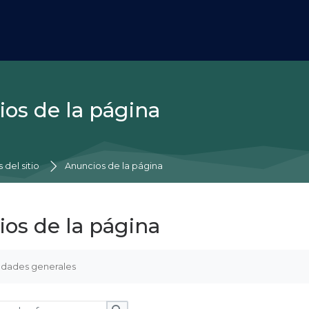
os de la página
rincipal
 del sitio
Anuncios de la página
os de la página
de finalización
edades generales
n los foros