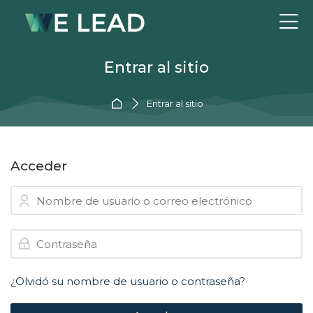
Skip to navigation
Skip to login form
Salta al contenido principal
Skip to accessibility options
Skip to footer
Skip accessibility options
Entrar al sitio
Página Principal
Entrar al sitio
Acceder
Nombre de usuario o correo electrónico
Contraseña
¿Olvidó su nombre de usuario o contraseña?